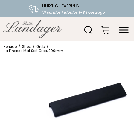
HURTIG LEVERING
FRI FRAGT OVER 599.-
Vi sender indenfor 1-3 hverdage
Starter fra 39,-
Forside
/
Shop
/
Greb
/
La Finesse Mat Sort Greb, 200mm