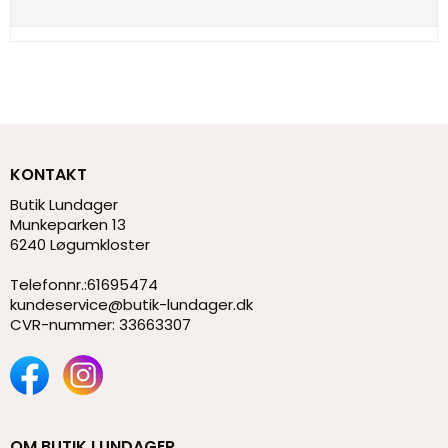
KONTAKT
Butik Lundager
Munkeparken 13
6240 Løgumkloster
Telefonnr.
:
61695474
kundeservice@butik-lundager.dk
CVR-nummer
:
33663307
OM BUTIK LUNDAGER