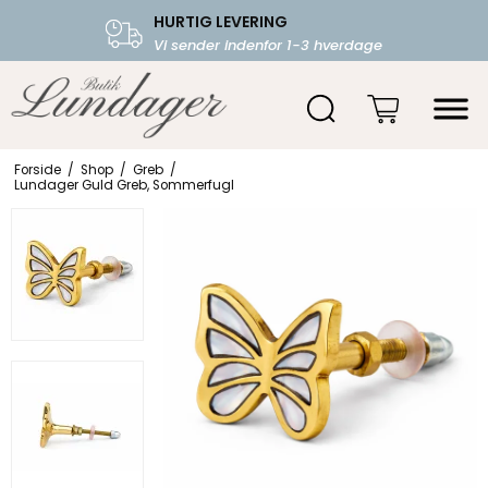
HURTIG LEVERING
FRI FRAGT OVER 599.-
Vi sender indenfor 1-3 hverdage
Starter fra 39,-
Forside
/
Shop
/
Greb
/
Lundager Guld Greb, Sommerfugl