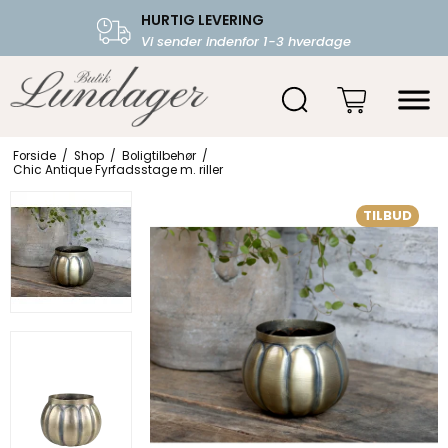
HURTIG LEVERING
FRI FRAGT OVER 599.-
Vi sender indenfor 1-3 hverdage
Starter fra 39,-
Forside
/
Shop
/
Boligtilbehør
/
Chic Antique Fyrfadsstage m. riller
TILBUD