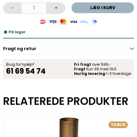
LÆG I KURV
-
+
På lager
Fragt og retur
Brug for hjælp?
Fri fragt
over 599,-
61 69 54 74
Fragt
Kun 39 med GLS
Hurtig levering
1-3 hverdage
RELATEREDE PRODUKTER
TILBUD