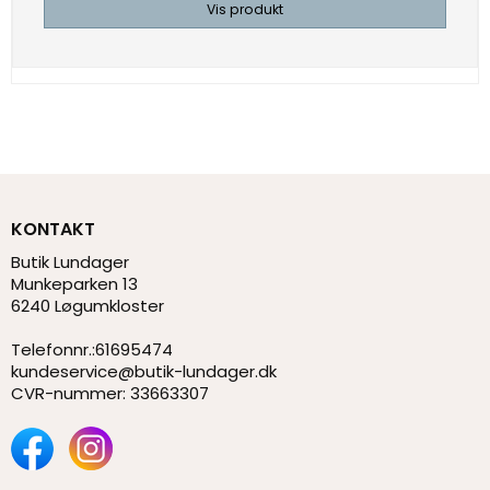
Vis produkt
KONTAKT
Butik Lundager
Munkeparken 13
6240 Løgumkloster
Telefonnr.
:
61695474
kundeservice@butik-lundager.dk
CVR-nummer
:
33663307