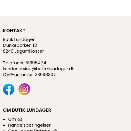
KONTAKT
Butik Lundager
Munkeparken 13
6240 Løgumkloster
Telefonnr.
:
61695474
kundeservice@butik-lundager.dk
CVR-nummer
:
33663307
OM BUTIK LUNDAGER
Om os
Handelsbetingelser
Cookies og Datapolitik