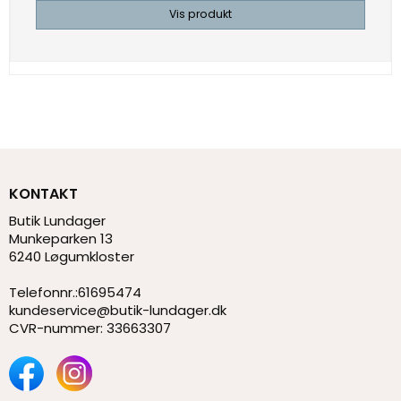
Vis produkt
KONTAKT
Butik Lundager
Munkeparken 13
6240 Løgumkloster
Telefonnr.
:
61695474
kundeservice@butik-lundager.dk
CVR-nummer
:
33663307