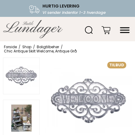
HURTIG LEVERING
FRI FRAGT OVER 599.-
Vi sender indenfor 1-3 hverdage
Starter fra 39,-
Forside
/
Shop
/
Boligtilbehør
/
Chic Antique Skilt Welcome, Antique Grå
TILBUD