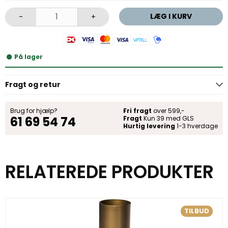
LÆG I KURV
-
+
På lager
Fragt og retur
Brug for hjælp?
Fri fragt
over 599,-
61 69 54 74
Fragt
Kun 39 med GLS
Hurtig levering
1-3 hverdage
RELATEREDE PRODUKTER
TILBUD