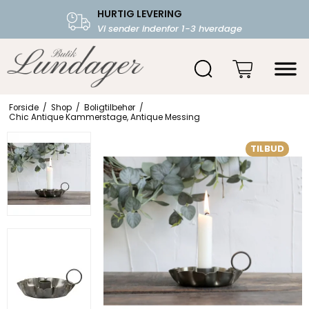
HURTIG LEVERING
FRI FRAGT OVER 599.-
Vi sender indenfor 1-3 hverdage
Starter fra 39,-
Forside
/
Shop
/
Boligtilbehør
/
Chic Antique Kammerstage, Antique Messing
TILBUD