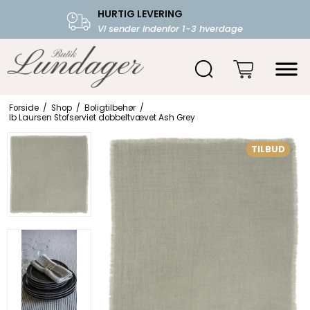
HURTIG LEVERING
FRI FRAGT OVER 599.-
Vi sender indenfor 1-3 hverdage
Starter fra 39,-
Forside
/
Shop
/
Boligtilbehør
/
Ib Laursen Stofserviet dobbeltvævet Ash Grey
TILBUD