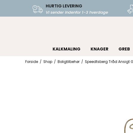
HURTIG LEVERING
Vi sender indenfor 1-3 hverdage
KALKMALING
KNAGER
GREB
Forside
/
Shop
/
Boligtilbehør
/
Speedtsberg Tråd Ansigt 