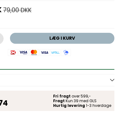
K
79,00 DKK
LÆG I KURV
Fri fragt
over 599,-
 74
Fragt
Kun 39 med GLS
Hurtig levering
1-3 hverdage