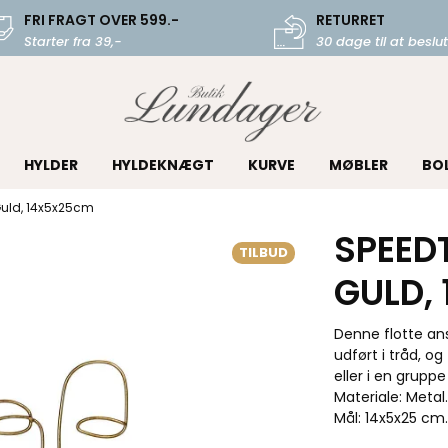
FRI FRAGT OVER 599.-
RETURRET
Starter fra 39,-
30 dage til at beslut
HYLDER
HYLDEKNÆGT
KURVE
MØBLER
BO
Guld, 14x5x25cm
SPEED
TILBUD
GULD,
Denne flotte ansi
udført i tråd, o
eller i en gruppe
Materiale: Metal.
Mål: 14x5x25 cm.