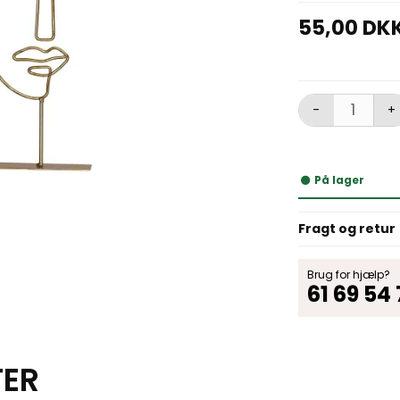
55,00 DK
-
+
På lager
Fragt og retur
Brug for hjælp?
61 69 54
TER