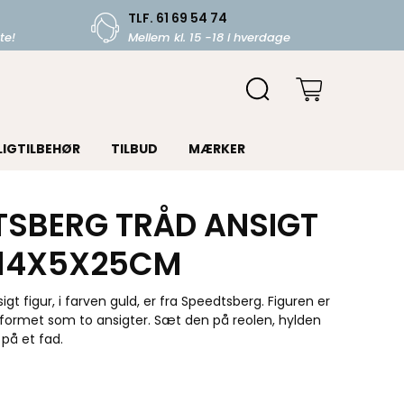
TLF. 61 69 54 74
te!
Mellem kl. 15 -18 i hverdage
LIGTILBEHØR
TILBUD
MÆRKER
TSBERG TRÅD ANSIGT
 14X5X25CM
gt figur, i farven guld, er fra Speedtsberg. Figuren er
g formet som to ansigter. Sæt den på reolen, hylden
 på et fad.