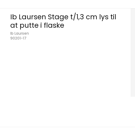
Ib Laursen Stage t/1,3 cm lys til
at putte i flaske
Ib Laursen
90201-17