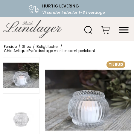
HURTIG LEVERING
FRI FRAGT OVER 599.-
Vi sender indenfor 1-3 hverdage
Starter fra 39,-
Forside
/
Shop
/
Boligtilbehør
/
Chic Antique Fyrfadsstage m. riller samt perlekant
TILBUD