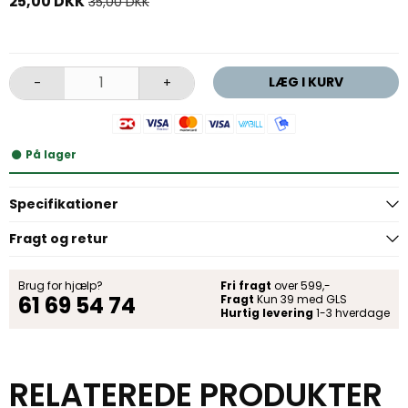
25,00 DKK
35,00 DKK
LÆG I KURV
-
+
På lager
Specifikationer
Fragt og retur
Brug for hjælp?
Fri fragt
over 599,-
61 69 54 74
Fragt
Kun 39 med GLS
Hurtig levering
1-3 hverdage
RELATEREDE PRODUKTER