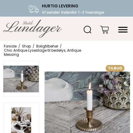
HURTIG LEVERING
FRI FRAGT OVER 599.-
Vi sender indenfor 1-3 hverdage
Starter fra 39,-
Forside
/
Shop
/
Boligtilbehør
/
Chic Antique Lysestage til bedelys, Antique
Messing
TILBUD