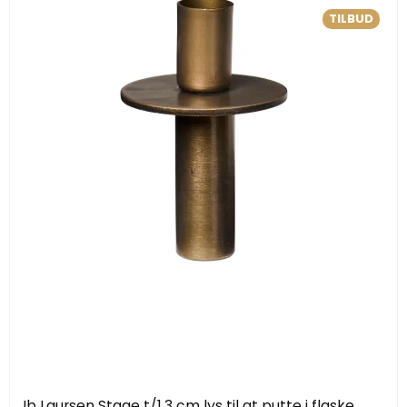
TILBUD
Ib Laursen Stage t/1,3 cm lys til at putte i flaske