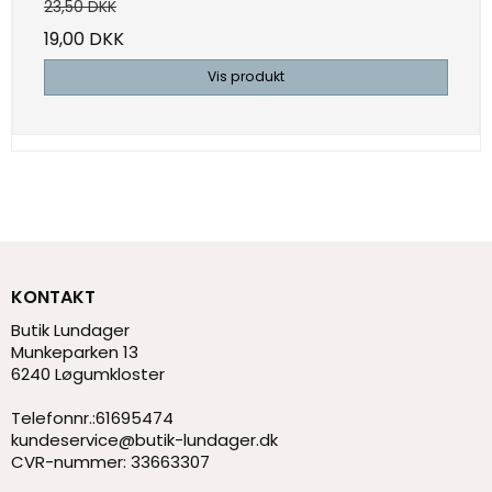
23,50 DKK
19,00 DKK
Vis produkt
KONTAKT
Butik Lundager
Munkeparken 13
6240 Løgumkloster
Telefonnr.
:
61695474
kundeservice@butik-lundager.dk
CVR-nummer
:
33663307