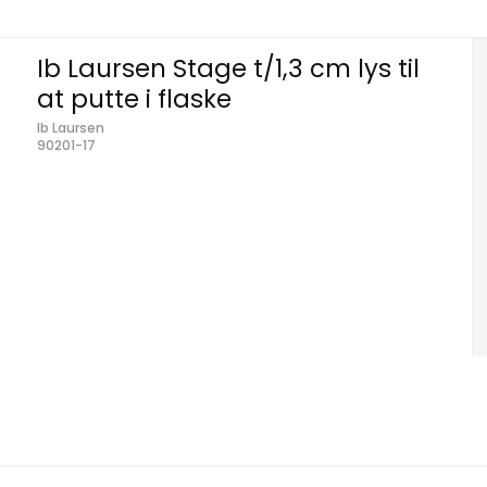
Ib Laursen Stage t/1,3 cm lys til
at putte i flaske
Ib Laursen
90201-17