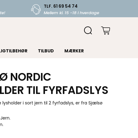
TLF. 61 69 54 74
te!
Mellem kl. 15 -18 i hverdage
LIGTILBEHØR
TILBUD
MÆRKER
Ø NORDIC
LDER TIL FYRFADSLYS
ysholder i sort jern til 2 fyrfadslys, er fra Sjælsø
 Jern.
m.