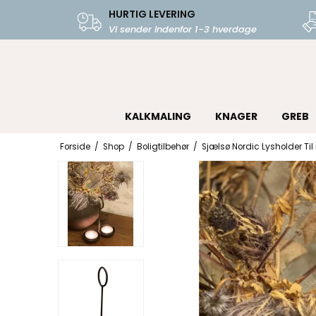
HURTIG LEVERING
Vi sender indenfor 1-3 hverdage
KALKMALING
KNAGER
GREB
Forside
/
Shop
/
Boligtilbehør
/
Sjælsø Nordic Lysholder Til