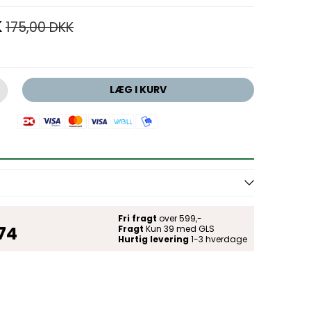
K
175,00 DKK
LÆG I KURV
Fri fragt
over 599,-
 74
Fragt
Kun 39 med GLS
Hurtig levering
1-3 hverdage