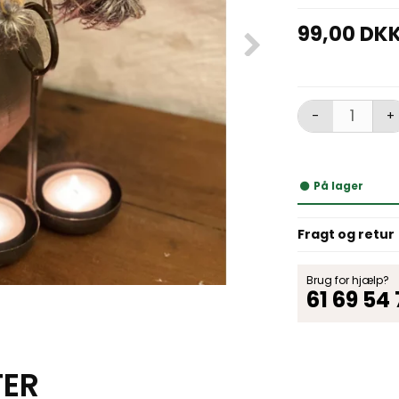
99,00 DK
-
+
På lager
Fragt og retur
Brug for hjælp?
61 69 54
TER