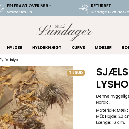
FRI FRAGT OVER 599.-
RETURRET
Starter fra 39,-
30 dage til at beslut
HYLDER
HYLDEKNÆGT
KURVE
MØBLER
BO
 Fyrfadslys
SJÆLS
TILBUD
LYSHO
Denne hyggelige l
Nordic.
Materiale: Mørkt
Mål: Højde: 20 c
Længe: 16 cm.