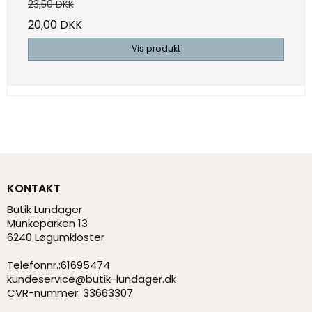
23,50 DKK
20,00 DKK
Vis produkt
KONTAKT
Butik Lundager
Munkeparken 13
6240 Løgumkloster
Telefonnr.
:
61695474
kundeservice@butik-lundager.dk
CVR-nummer
:
33663307