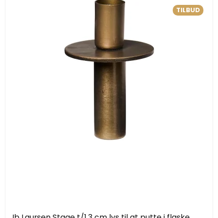
TILBUD
Ib Laursen Stage t/1,3 cm lys til at putte i flaske