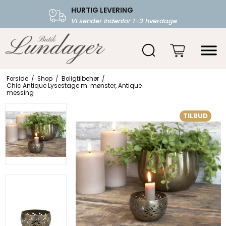
HURTIG LEVERING
FRI FRAGT OVER 599.-
Vi sender indenfor 1-3 hverdage
Starter fra 39,-
Forside
/
Shop
/
Boligtilbehør
/
Chic Antique Lysestage m. mønster, Antique
messing
TILBUD