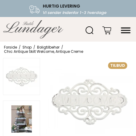
HURTIG LEVERING
FRI FRAGT OVER 599.-
Vi sender indenfor 1-3 hverdage
Starter fra 39,-
Forside
/
Shop
/
Boligtilbehør
/
Chic Antique Skilt Welcome, Antique Creme
TILBUD