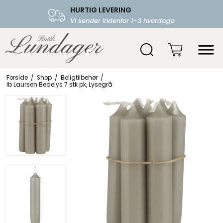
HURTIG LEVERING
FRI FRAGT OVER 599.-
Vi sender indenfor 1-3 hverdage
Starter fra 39,-
Forside
/
Shop
/
Boligtilbehør
/
Ib Laursen Bedelys 7 stk pk, Lysegrå