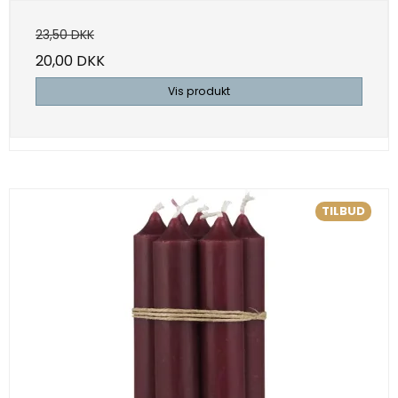
23,50 DKK
20,00 DKK
Vis produkt
TILBUD