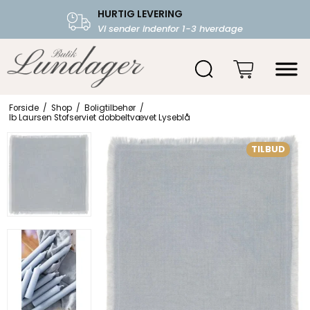
HURTIG LEVERING
FRI FRAGT OVER 599.-
Vi sender indenfor 1-3 hverdage
Starter fra 39,-
Forside
/
Shop
/
Boligtilbehør
/
Ib Laursen Stofserviet dobbeltvævet Lyseblå
TILBUD