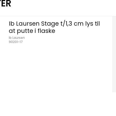
TER
Ib Laursen Stage t/1,3 cm lys til
at putte i flaske
Ib Laursen
90201-17