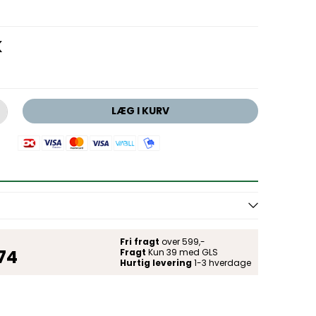
K
LÆG I KURV
r
Fri fragt
over 599,-
 74
Fragt
Kun 39 med GLS
Hurtig levering
1-3 hverdage