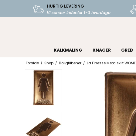
HURTIG LEVERING
Vi sender indenfor 1-3 hverdage
KALKMALING
KNAGER
GREB
Forside
/
Shop
/
Boligtilbehør
/
La Finesse Metalskilt WOM