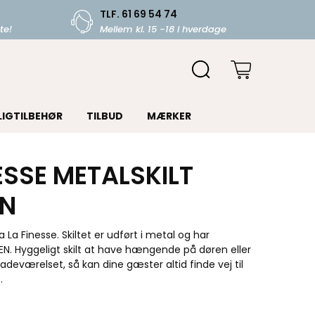
TLF. 61 69 54 74
te!
Mellem kl. 15 -18 i hverdage
LIGTILBEHØR
TILBUD
MÆRKER
ESSE METALSKILT
N
ra La Finesse. Skiltet er udført i metal og har
N. Hyggeligt skilt at have hængende på døren eller
adeværelset, så kan dine gæster altid finde vej til
e.