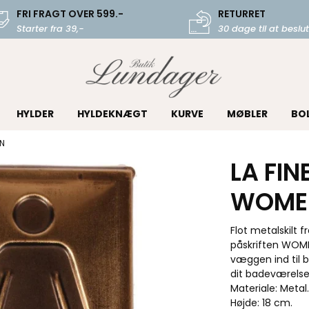
FRI FRAGT OVER 599.-
RETURRET
Starter fra 39,-
30 dage til at beslut
HYLDER
HYLDEKNÆGT
KURVE
MØBLER
BO
EN
LA FIN
WOME
Flot metalskilt f
påskriften WOME
væggen ind til b
dit badeværels
Materiale: Metal.
Højde: 18 cm.