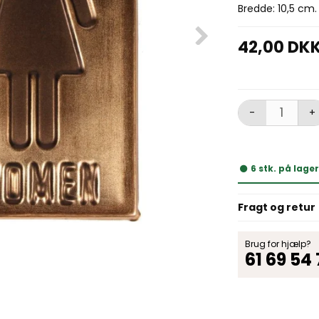
Bredde: 10,5 cm.
42,00 DK
-
+
6
stk.
på lage
Fragt og retur
Brug for hjælp?
61 69 54