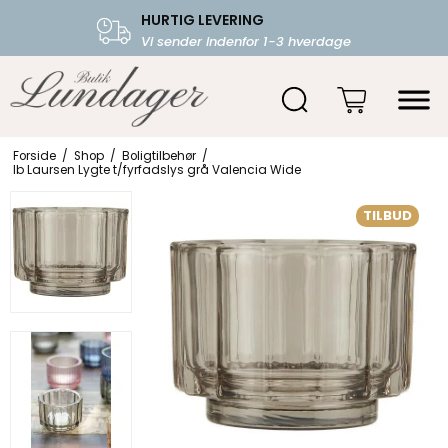
HURTIG LEVERING
FRI FRAGT OVER 599.-
Vi sender indenfor 1-3 hverdage
Starter fra 39,-
Forside
/
Shop
/
Boligtilbehør
/
Ib Laursen Lygte t/fyrfadslys grå Valencia Wide
TILBUD