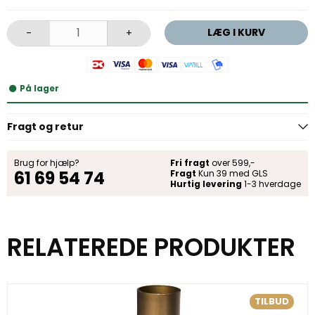
LÆG I KURV
-
+
På lager
Fragt og retur
Brug for hjælp?
Fri fragt
over 599,-
61 69 54 74
Fragt
Kun 39 med GLS
Hurtig levering
1-3 hverdage
RELATEREDE PRODUKTER
TILBUD