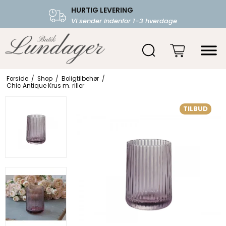
HURTIG LEVERING
FRI FRAGT OVER 599.-
Vi sender indenfor 1-3 hverdage
Starter fra 39,-
Forside
/
Shop
/
Boligtilbehør
/
Chic Antique Krus m. riller
TILBUD