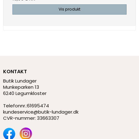
Vis produkt
KONTAKT
Butik Lundager
Munkeparken 13
6240 Løgumkloster
Telefonnr.
:
61695474
kundeservice@butik-lundager.dk
CVR-nummer
:
33663307