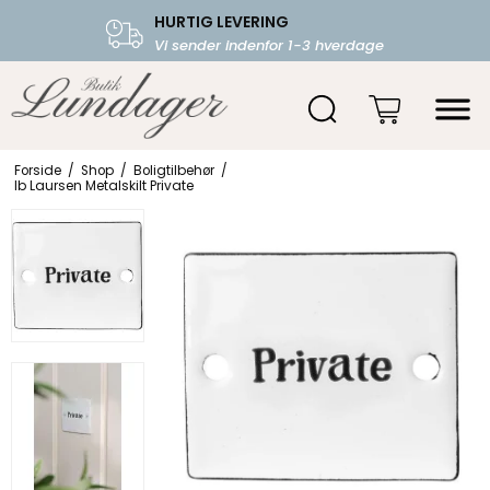
HURTIG LEVERING
FRI FRAGT OVER 599.-
Vi sender indenfor 1-3 hverdage
Starter fra 39,-
Forside
/
Shop
/
Boligtilbehør
/
Ib Laursen Metalskilt Private