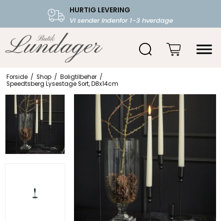
HURTIG LEVERING
FRI FRAGT OVER 599.-
Vi sender indenfor 1-3 hverdage
Starter fra 39,-
Forside
/
Shop
/
Boligtilbehør
/
Speedtsberg Lysestage Sort, D8x14cm