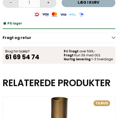
LÆG I KURV
-
+
På lager
Fragt og retur
Brug for hjælp?
Fri fragt
over 599,-
61 69 54 74
Fragt
Kun 39 med GLS
Hurtig levering
1-3 hverdage
RELATEREDE PRODUKTER
TILBUD