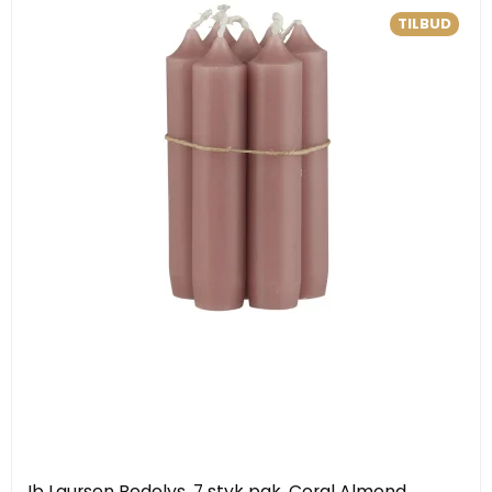
TILBUD
Ib Laursen Bedelys, 7 styk pak, Coral Almond