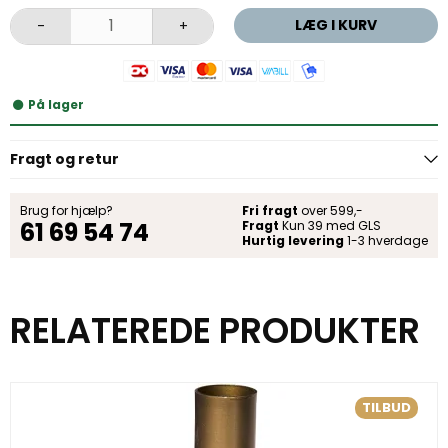
LÆG I KURV
-
+
På lager
Fragt og retur
Brug for hjælp?
Fri fragt
over 599,-
61 69 54 74
Fragt
Kun 39 med GLS
Hurtig levering
1-3 hverdage
RELATEREDE PRODUKTER
TILBUD