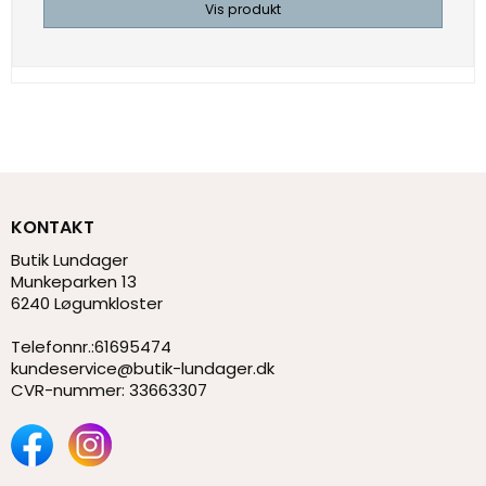
Vis produkt
KONTAKT
Butik Lundager
Munkeparken 13
6240 Løgumkloster
Telefonnr.
:
61695474
kundeservice@butik-lundager.dk
CVR-nummer
:
33663307