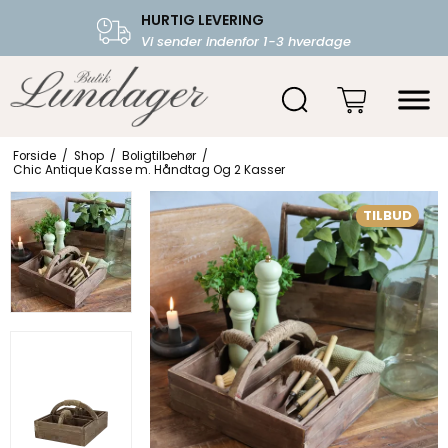
HURTIG LEVERING
FRI FRAGT OVER 599.-
Vi sender indenfor 1-3 hverdage
Starter fra 39,-
Forside
/
Shop
/
Boligtilbehør
/
Chic Antique Kasse m. Håndtag Og 2 Kasser
TILBUD