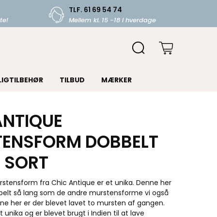
TLF. 61 69 54 74
te!
Mellem kl. 15 -18 i hverdage
LIGTILBEHØR
TILBUD
MÆRKER
ANTIQUE
ENSFORM DOBBELT
, SORT
rstensform fra Chic Antique er et unika.
Denne her
elt så lang som de andre murstensforme vi også
nne her er der blevet lavet to mursten af gangen.
unika og er blevet brugt i Indien til at lave