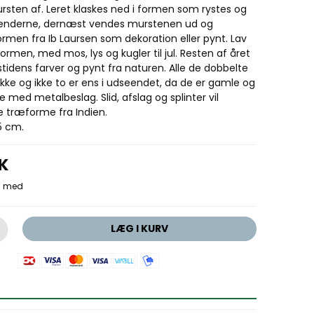
rsten af.
Leret klaskes ned i formen som rystes og
nderne, dernæst vendes murstenen ud og
ormen fra Ib Laursen som dekoration eller pynt. Lav
formen, med mos, lys og kugler til jul. Resten af året
tidens farver og pynt fra naturen.
Alle de dobbelte
kke og ikke to er ens i udseendet, da de er gamle og
e med metalbeslag.
Slid, afslag og splinter vil
e træforme fra Indien.
5 cm.
KK
LÆG I KURV