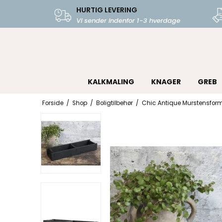
HURTIG LEVERING
Vi sender indenfor 1-3 hverdage
KALKMALING
KNAGER
GREB
Forside
/
Shop
/
Boligtilbehør
/
Chic Antique Murstensform 