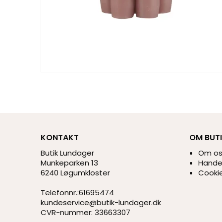
KONTAKT
OM BUT
Butik Lundager
Om o
Munkeparken 13
Handel
6240 Løgumkloster
Cookie
Telefonnr.
:
61695474
kundeservice@butik-lundager.dk
CVR-nummer
:
33663307