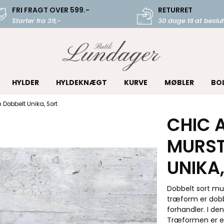
FRI FRAGT OVER 599.-
RETURRET
Starter fra 39,-
30 dage til at beslut
HYLDER
HYLDEKNÆGT
KURVE
MØBLER
BO
Dobbelt Unika, Sort
CHIC 
MURST
UNIKA
Dobbelt sort mu
træform er dobb
forhandler. I de
Træformen er et 