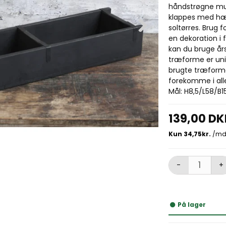
håndstrøgne mu
klappes med hæ
soltørres.
Brug f
en dekoration i 
kan du bruge års
træforme er uni
brugte træform
forekomme i all
Mål: H8,5/L58/B1
139,00 D
-
+
På lager