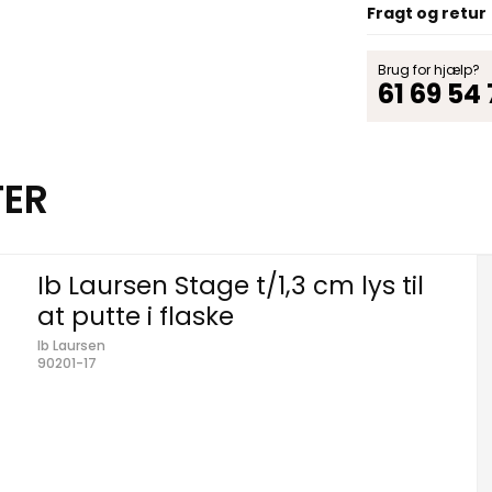
Fragt og retur
Brug for hjælp?
61 69 54
TER
Ib Laursen Stage t/1,3 cm lys til
at putte i flaske
Ib Laursen
90201-17