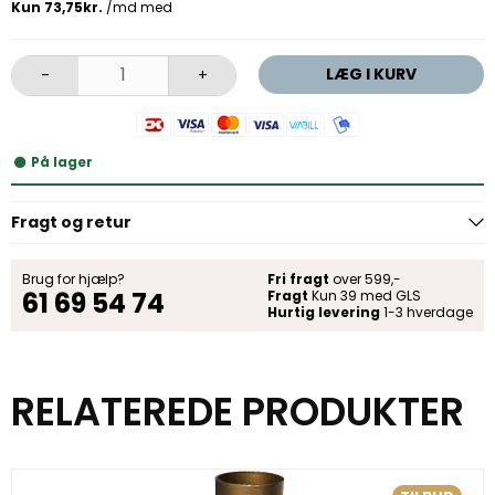
LÆG I KURV
-
+
På lager
Fragt og retur
Brug for hjælp?
Fri fragt
over 599,-
61 69 54 74
Fragt
Kun 39 med GLS
Hurtig levering
1-3 hverdage
RELATEREDE PRODUKTER