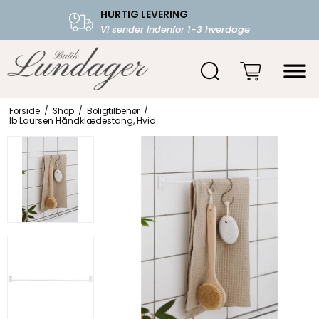
HURTIG LEVERING
FRI FRAGT OVER 599.-
Vi sender indenfor 1-3 hverdage
Starter fra 39,-
Forside
/
Shop
/
Boligtilbehør
/
Ib Laursen Håndklædestang, Hvid