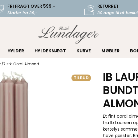
FRI FRAGT OVER 599.-
RETURRET
Starter fra 39,-
30 dage til at beslut
HYLDER
HYLDEKNÆGT
KURVE
MØBLER
BO
m/7 stk, Coral Almond
IB LA
TILBUD
BUNDT
ALMO
Et fint coral al
fra Ib Laursen o
kertelys sammen 
have gæster. Bru