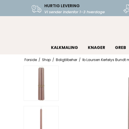
HURTIG LEVERING
Vi sender indenfor 1-3 hverdage
KALKMALING
KNAGER
GREB
Forside
/
Shop
/
Boligtilbehør
/
Ib Laursen Kertelys Bundt 