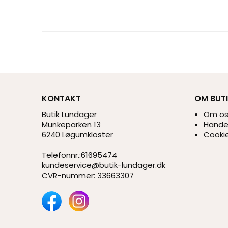
KONTAKT
OM BUT
Butik Lundager
Om o
Munkeparken 13
Handel
6240 Løgumkloster
Cookie
Telefonnr.
:
61695474
kundeservice@butik-lundager.dk
CVR-nummer
:
33663307