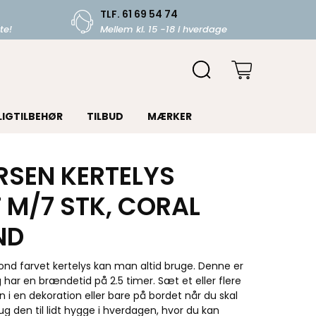
TLF. 61 69 54 74
te!
Mellem kl. 15 -18 i hverdage
LIGTILBEHØR
TILBUD
MÆRKER
URSEN KERTELYS
 M/7 STK, CORAL
ND
mond farvet kertelys kan man altid bruge. Denne er
g har en brændetid på 2.5 timer. Sæt et eller flere
i en dekoration eller bare på bordet når du skal
g den til lidt hygge i hverdagen, hvor du kan