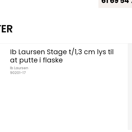
61 69 54
TER
Ib Laursen Stage t/1,3 cm lys til
at putte i flaske
Ib Laursen
90201-17