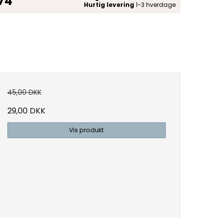
 74
Hurtig levering
1-3 hverdage
45,00 DKK
29,00 DKK
Vis produkt