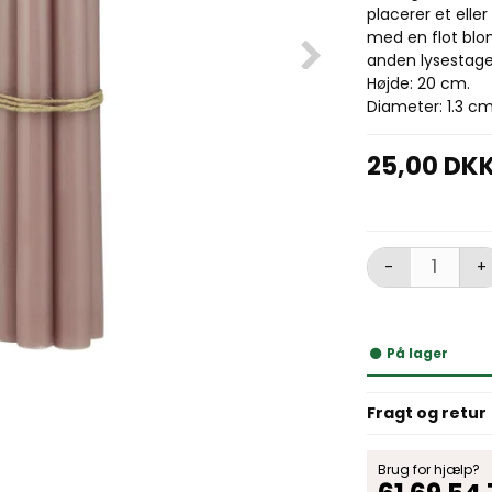
placerer et elle
med en flot blo
anden lysestage
Højde: 20 cm.
Diameter: 1.3 cm
25,00 DK
-
+
På lager
Fragt og retur
Brug for hjælp?