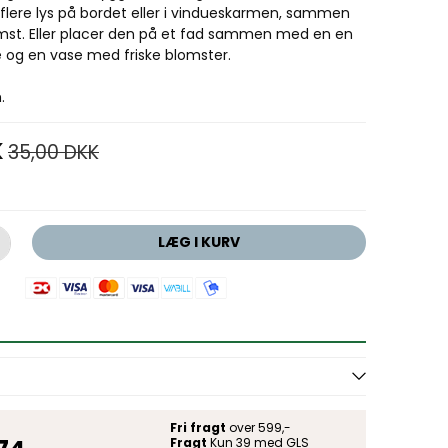
r flere lys på bordet eller i vindueskarmen, sammen
mst. Eller placer den på et fad sammen med en en
 og en vase med friske blomster.
.
K
35,00 DKK
LÆG I KURV
Fri fragt
over 599,-
Fragt
Kun 39 med GLS