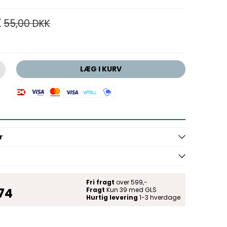
K
55,00 DKK
LÆG I KURV
r
Fri fragt
over 599,-
 74
Fragt
Kun 39 med GLS
Hurtig levering
1-3 hverdage