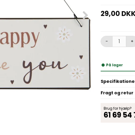
29,00 DK
-
+
På lager
Specifikatione
Fragt og retur
Brug for hjælp?
61 69 54