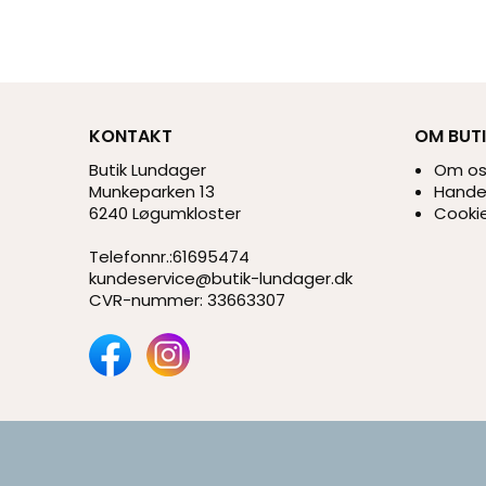
KONTAKT
OM BUT
Butik Lundager
Om o
Munkeparken 13
Handel
6240 Løgumkloster
Cookie
Telefonnr.
:
61695474
kundeservice@butik-lundager.dk
CVR-nummer
:
33663307