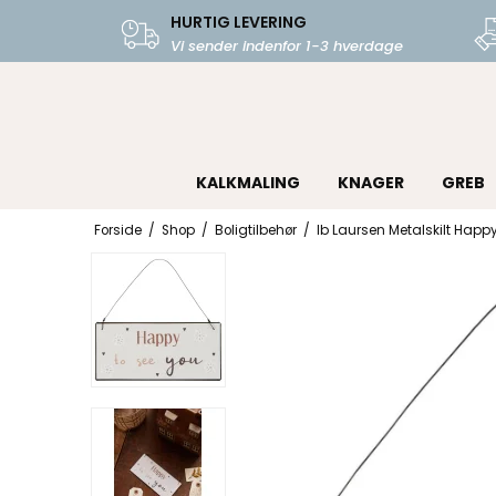
HURTIG LEVERING
Vi sender indenfor 1-3 hverdage
KALKMALING
KNAGER
GREB
Forside
/
Shop
/
Boligtilbehør
/
Ib Laursen Metalskilt Happ