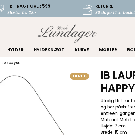
FRI FRAGT OVER 599.-
RETURRET
Starter fra 39,-
30 dage til at beslut
HYLDER
HYLDEKNÆGT
KURVE
MØBLER
BO
y so see you
IB LA
TILBUD
HAPPY
Utrolig flot meta
og har påskrifte
entreen, gangen
Material: Metal o
Højde: 7 cm.
Brede: 15 cm.