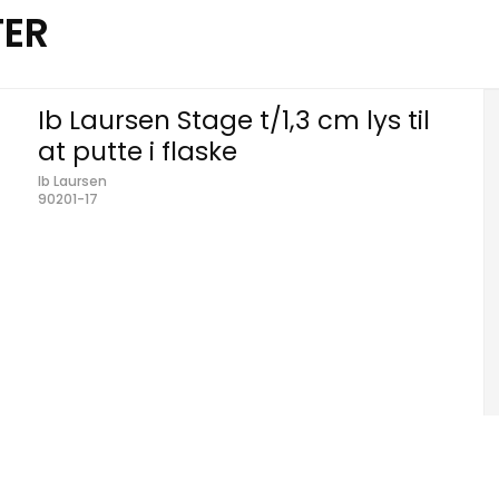
TER
Ib Laursen Stage t/1,3 cm lys til
at putte i flaske
Ib Laursen
90201-17