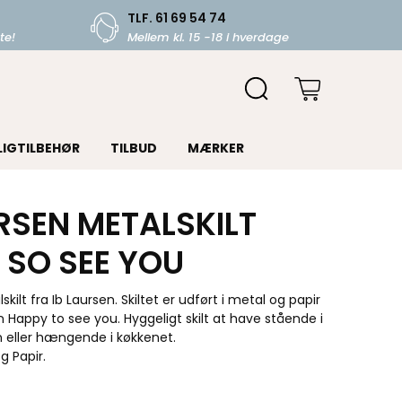
TLF. 61 69 54 74
te!
Mellem kl. 15 -18 i hverdage
LIGTILBEHØR
TILBUD
MÆRKER
URSEN METALSKILT
 SO SEE YOU
lskilt fra Ib Laursen. Skiltet er udført i metal og papir
n Happy to see you. Hyggeligt skilt at have stående i
 eller hængende i køkkenet.
g Papir.