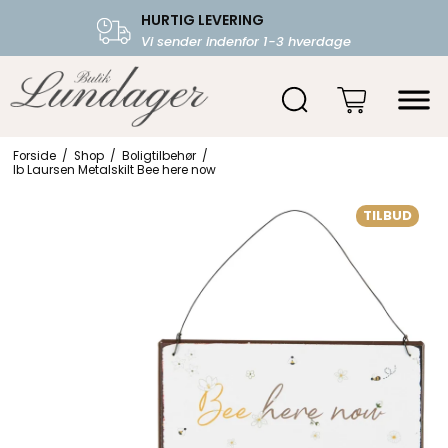
HURTIG LEVERING
FRI FRAGT OVER 599.-
Vi sender indenfor 1-3 hverdage
Starter fra 39,-
Forside
/
Shop
/
Boligtilbehør
/
Ib Laursen Metalskilt Bee here now
TILBUD