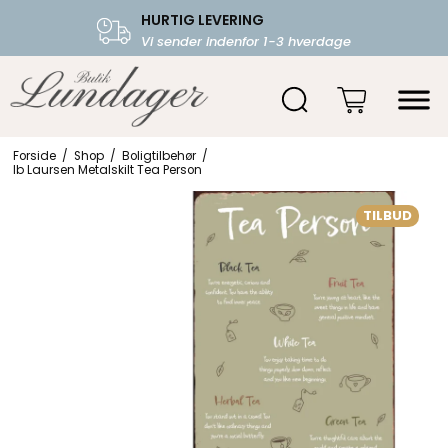
HURTIG LEVERING
FRI FRAGT OVER 599.-
Vi sender indenfor 1-3 hverdage
Starter fra 39,-
Forside
/
Shop
/
Boligtilbehør
/
Ib Laursen Metalskilt Tea Person
TILBUD