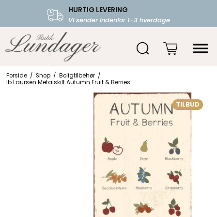
HURTIG LEVERING
FRI FRAGT OVER 599.-
Vi sender indenfor 1-3 hverdage
Starter fra 39,-
Forside
/
Shop
/
Boligtilbehør
/
Ib Laursen Metalskilt Autumn Fruit & Berries
TILBUD