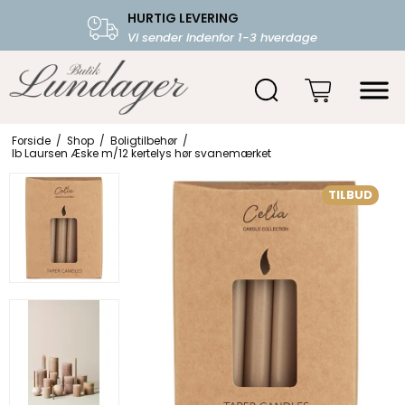
HURTIG LEVERING
FRI FRAGT OVER 599.-
Vi sender indenfor 1-3 hverdage
Starter fra 39,-
Forside
/
Shop
/
Boligtilbehør
/
Ib Laursen Æske m/12 kertelys hør svanemærket
TILBUD