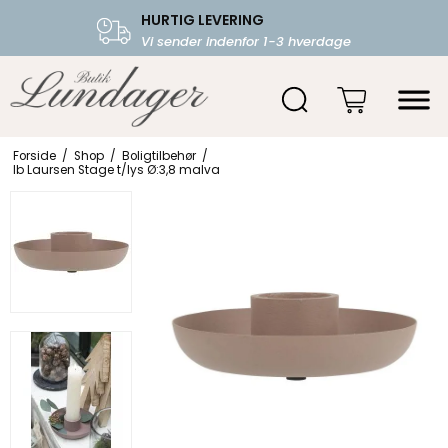
HURTIG LEVERING
FRI FRAGT OVER 599.-
Vi sender indenfor 1-3 hverdage
Starter fra 39,-
Forside
/
Shop
/
Boligtilbehør
/
Ib Laursen Stage t/lys Ø:3,8 malva