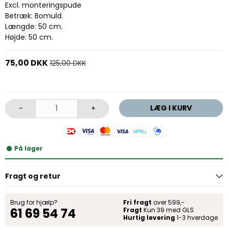
Excl. monteringspude
Betræk: Bomuld.
Længde: 50 cm.
Højde: 50 cm.
75,00 DKK
125,00 DKK
LÆG I KURV
-
+
På lager
Fragt og retur
Brug for hjælp?
Fri fragt
over 599,-
61 69 54 74
Fragt
Kun 39 med GLS
Hurtig levering
1-3 hverdage