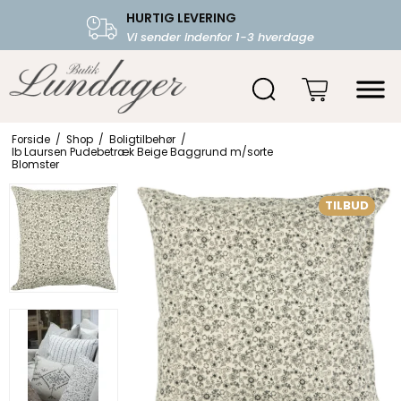
HURTIG LEVERING
FRI FRAGT OVER 599.-
Vi sender indenfor 1-3 hverdage
Starter fra 39,-
Forside
/
Shop
/
Boligtilbehør
/
Ib Laursen Pudebetræk Beige Baggrund m/sorte
Blomster
TILBUD