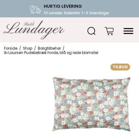
HURTIG LEVERING
FRI FRAGT OVER 599.-
Vi sender indenfor 1-3 hverdage
Starter fra 39,-
Forside
/
Shop
/
Boligtilbehør
/
Ib Laursen Pudebetræk hvide, blå og røde blomster
TILBUD