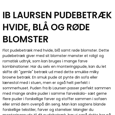
IB LAURSEN PUDEBETRÆK
HVIDE, BLÅ OG RØDE
BLOMSTER
Flot pudebetræk med hvide, blå samt røde blomster. Dette
pudebetræk giver med sit blomster mønster et roligt og
romatisk udtryk, som kan bruges i mange farve
kombinationer. Har du selv en monteringspude, kan du let
skifte dit "gamle" betræk ud med dette smukke milky
browne betræk. En smuk pude at pynte din sofa eller
lænestol med i stuen, men er også helt perfekt i
sommerhuset. Puden fra Ib Laursen passer perfekt sammen
med mange andre puder i samme farveskala- sæt gerne
flere puder i forskellige farver og stoffer sammen i sofaen
eller smid dem ovenpå din seng. Man kan sagtens blande
forskellige tekstiler, farver og størrelser. Mangler du
monteringspude til dit pudebetræk, har vi også dette her på