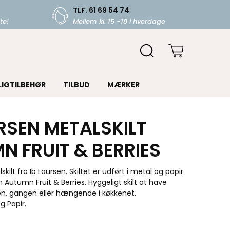
TLF. 61 69 54 74
te!
Mellem kl. 15 -18 i hverdage
LIGTILBEHØR
TILBUD
MÆRKER
URSEN METALSKILT
N FRUIT & BERRIES
lskilt fra Ib Laursen. Skiltet er udført i metal og papir
n Autumn Fruit & Berries. Hyggeligt skilt at have
en, gangen eller hængende i køkkenet.
g Papir.