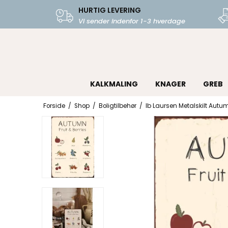
HURTIG LEVERING
Vi sender indenfor 1-3 hverdage
KALKMALING
KNAGER
GREB
Forside
/
Shop
/
Boligtilbehør
/
Ib Laursen Metalskilt Autum