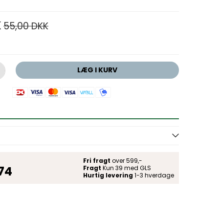
K
55,00 DKK
LÆG I KURV
Fri fragt
over 599,-
 74
Fragt
Kun 39 med GLS
Hurtig levering
1-3 hverdage