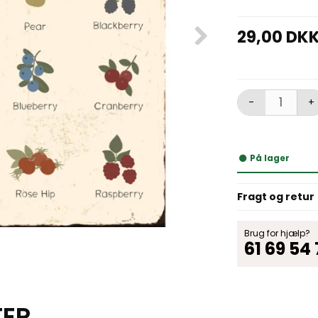
29,00 DK
-
+
På lager
Fragt og retur
Brug for hjælp?
61 69 54
TER