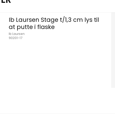
Ib Laursen Stage t/1,3 cm lys til
at putte i flaske
Ib Laursen
90201-17