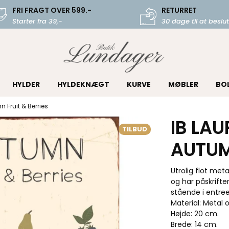
FRI FRAGT OVER 599.-
RETURRET
Starter fra 39,-
30 dage til at beslut
HYLDER
HYLDEKNÆGT
KURVE
MØBLER
BO
n Fruit & Berries
IB LA
TILBUD
AUTUM
Utrolig flot meta
og har påskrifte
stående i entre
Material: Metal o
Højde: 20 cm.
Brede: 14 cm.