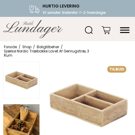
HURTIG LEVERING
FRI FRAGT OVER 599.-
Vi sender indenfor 1-3 hverdage
Starter fra 39,-
Forside
/
Shop
/
Boligtilbehør
/
Sjælsø Nordic Træbakke Lavet Af Genrugstræ, 3
Rum
TILBUD