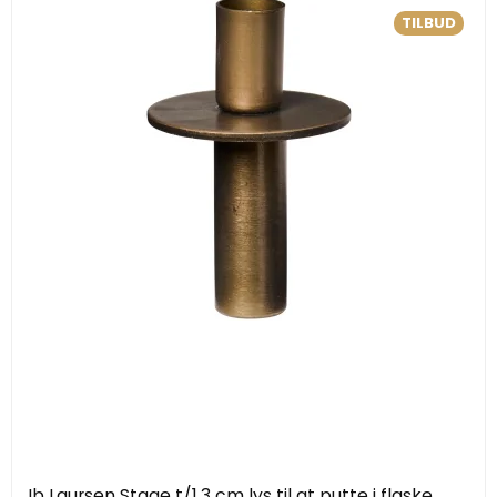
TILBUD
Ib Laursen Stage t/1,3 cm lys til at putte i flaske