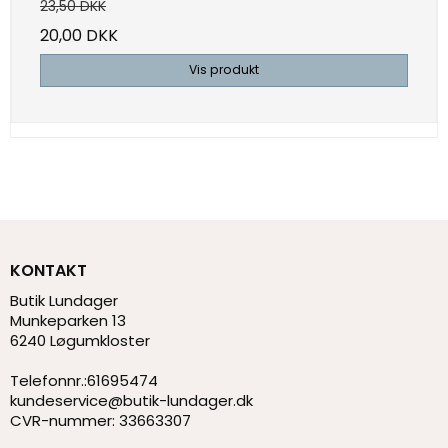
23,50 DKK
20,00 DKK
Vis produkt
KONTAKT
Butik Lundager
Munkeparken 13
6240 Løgumkloster
Telefonnr.
:
61695474
kundeservice@butik-lundager.dk
CVR-nummer
:
33663307