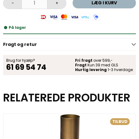
LÆG I KURV
-
+
På lager
Fragt og retur
Brug for hjælp?
Fri fragt
over 599,-
61 69 54 74
Fragt
Kun 39 med GLS
Hurtig levering
1-3 hverdage
RELATEREDE PRODUKTER
TILBUD