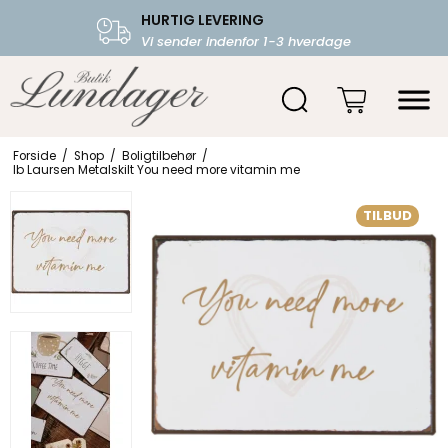
HURTIG LEVERING
FRI FRAGT OVER 599.-
Vi sender indenfor 1-3 hverdage
Starter fra 39,-
Forside
/
Shop
/
Boligtilbehør
/
Ib Laursen Metalskilt You need more vitamin me
TILBUD