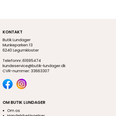
KONTAKT
Butik Lundager
Munkeparken 13
6240 Løgumkloster
Telefonnr.
:
61695474
kundeservice@butik-lundager.dk
CVR-nummer
:
33663307
OM BUTIK LUNDAGER
Om os
Handelsbetingelser