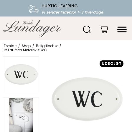
HURTIG LEVERING
FRI FRAGT OVER 599.-
Vi sender indenfor 1-3 hverdage
Starter fra 39,-
Forside
/
Shop
/
Boligtilbehør
/
Ib Laursen Metalskilt WC
UDSOLGT