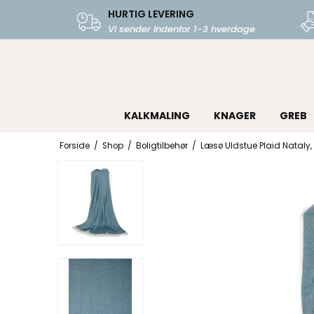
HURTIG LEVERING
Vi sender indenfor 1-3 hverdage
KALKMALING
KNAGER
GREB
Forside
/
Shop
/
Boligtilbehør
/
Læsø Uldstue Plaid Nataly, 