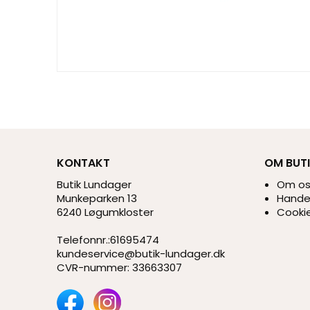
KONTAKT
OM BUT
Butik Lundager
Om o
Munkeparken 13
Handel
6240 Løgumkloster
Cookie
Telefonnr.
:
61695474
kundeservice@butik-lundager.dk
CVR-nummer
:
33663307