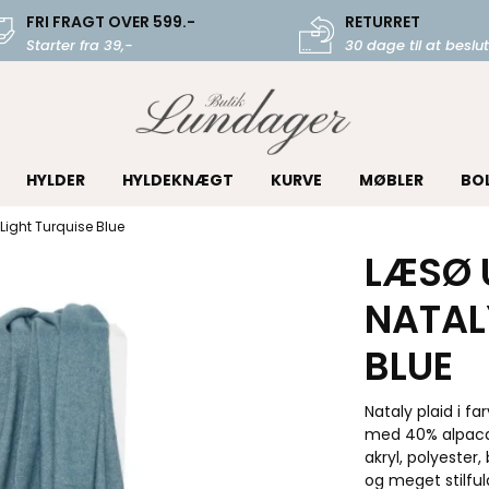
FRI FRAGT OVER 599.-
RETURRET
Starter fra 39,-
30 dage til at beslut
HYLDER
HYLDEKNÆGT
KURVE
MØBLER
BO
Light Turquise Blue
LÆSØ 
NATAL
BLUE
Nataly plaid i f
med 40% alpaca,
akryl, polyester,
og meget stilful