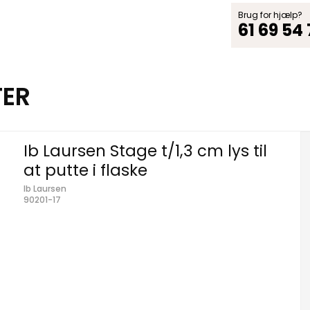
Brug for hjælp?
61 69 54
TER
Ib Laursen Stage t/1,3 cm lys til
at putte i flaske
Ib Laursen
90201-17