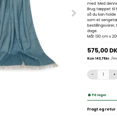
med. Med denne f
Brug tæppet til
så du kan holde
som et sengetæ
bestillingsvarer
dage.
Mål: 130 cm x 200
575,00 D
-
+
På lager
Fragt og retur