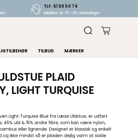
TLF. 61 69 54 74
te!
Mellem kl. 15 -18 i hverdage
LIGTILBEHØR
TILBUD
MÆRKER
ULDSTUE PLAID
Y, LIGHT TURQUISE
arven Light Turquise Blue fra Læsø Uldstue, er udført
 45% uld & 15% andre fibre, som kan være nylon,
 bambus eller lignende. Designet er klassisk og enkelt
d og ikke mindst så er plaiden dejlig varm at sidde