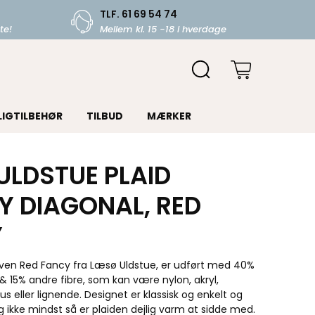
TLF. 61 69 54 74
te!
Mellem kl. 15 -18 i hverdage
LIGTILBEHØR
TILBUD
MÆRKER
ULDSTUE PLAID
Y DIAGONAL, RED
Y
arven Red Fancy fra Læsø Uldstue, er udført med 40%
& 15% andre fibre, som kan være nylon, akryl,
s eller lignende. Designet er klassisk og enkelt og
g ikke mindst så er plaiden dejlig varm at sidde med.