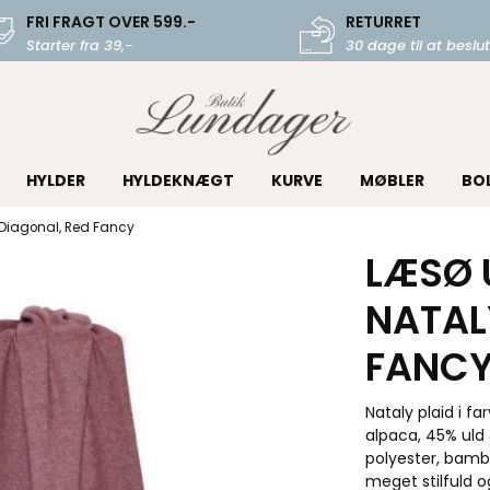
FRI FRAGT OVER 599.-
RETURRET
Starter fra 39,-
30 dage til at beslut
HYLDER
HYLDEKNÆGT
KURVE
MØBLER
BO
 Diagonal, Red Fancy
LÆSØ 
NATAL
FANC
Nataly plaid i f
alpaca, 45% uld 
polyester, bambu
meget stilfuld o