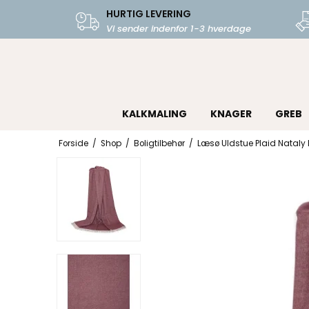
HURTIG LEVERING
Vi sender indenfor 1-3 hverdage
KALKMALING
KNAGER
GREB
Forside
/
Shop
/
Boligtilbehør
/
Læsø Uldstue Plaid Nataly