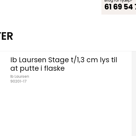
Brug for hjælp?
61 69 54
TER
Ib Laursen Stage t/1,3 cm lys til
at putte i flaske
Ib Laursen
90201-17