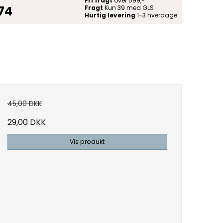
Fri fragt
over 599,-
 74
Fragt
Kun 39 med GLS
Hurtig levering
1-3 hverdage
45,00 DKK
29,00 DKK
Vis produkt