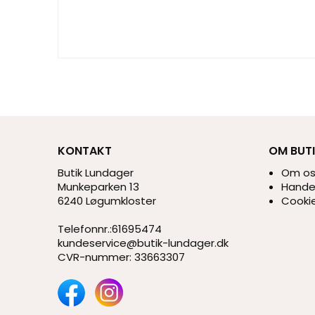
KONTAKT
OM BUT
Butik Lundager
Om o
Munkeparken 13
Handel
6240 Løgumkloster
Cookie
Telefonnr.
:
61695474
kundeservice@butik-lundager.dk
CVR-nummer
:
33663307