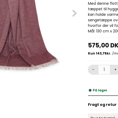
Med denne flotte
tæppet til hygg
kan holde varme
sengetæppe over
hvorfor der vil 
Mål: 130 cm x 200
575,00 D
-
+
På lager
Fragt og retur