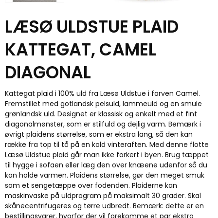
LÆSØ ULDSTUE PLAID
KATTEGAT, CAMEL
DIAGONAL
Kattegat plaid i 100% uld fra Læsø Uldstue i farven Camel.
Fremstillet med gotlandsk pelsuld, lammeuld og en smule
grønlandsk uld. Designet er klassisk og enkelt med et fint
diagonalmønster, som er stilfuld og dejlig varm. Bemærk i
øvrigt plaidens størrelse, som er ekstra lang, så den kan
række fra top til tå på en kold vinteraften. Med denne flotte
Læsø Uldstue plaid går man ikke forkert i byen. Brug tæppet
til hygge i sofaen eller læg den over knæene udenfor så du
kan holde varmen. Plaidens størrelse, gør den meget smuk
som et sengetæppe over fodenden. Plaiderne kan
maskinvaske på uldprogram på maksimalt 30 grader. Skal
skånecentrifugeres og tørre udbredt. Bemærk: dette er en
bestillingsvarer, hvorfor der vil forekomme et par ekstra