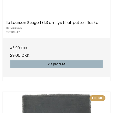
Ib Laursen Stage t/1,3 cm lys til at putte i flaske
Ib Laursen
90201-17
45,00 DKK
29,00 DKK
Vis produkt
TILBUD