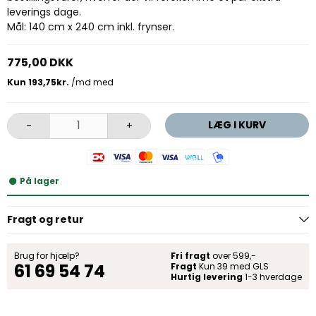
leverings dage.
Mål: 140 cm x 240 cm inkl. frynser.
775,00 DKK
LÆG I KURV
-
+
På lager
Fragt og retur
Brug for hjælp?
Fri fragt
over 599,-
61 69 54 74
Fragt
Kun 39 med GLS
Hurtig levering
1-3 hverdage