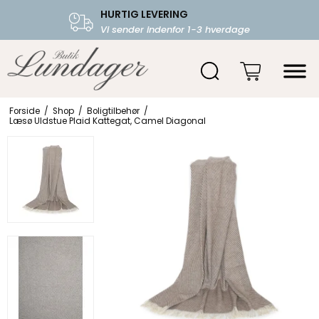
HURTIG LEVERING
FRI FRAGT OVER 599.-
Vi sender indenfor 1-3 hverdage
Starter fra 39,-
Forside
/
Shop
/
Boligtilbehør
/
Læsø Uldstue Plaid Kattegat, Camel Diagonal