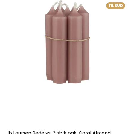
TILBUD
Ib Laursen Bedelys, 7 styk pak, Coral Almond