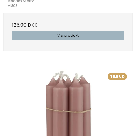
Madam Stoltz
MU08
125,00 DKK
Vis produkt
TILBUD