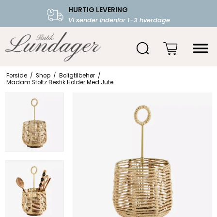
HURTIG LEVERING
FRI FRAGT OVER 599.-
Vi sender indenfor 1-3 hverdage
Starter fra 39,-
Forside
/
Shop
/
Boligtilbehør
/
Madam Stoltz Bestik Holder Med Jute