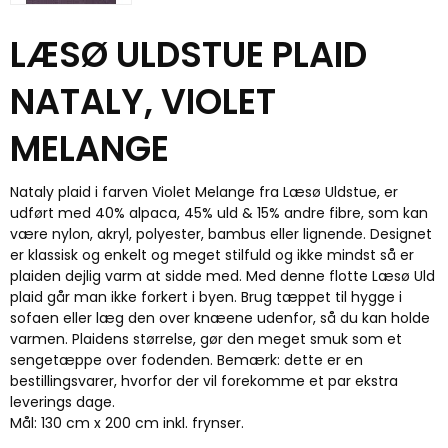
LÆSØ ULDSTUE PLAID
NATALY, VIOLET
MELANGE
Nataly plaid i farven Violet Melange fra Læsø Uldstue, er
udført med 40% alpaca, 45% uld & 15% andre fibre, som kan
være nylon, akryl, polyester, bambus eller lignende. Designet
er klassisk og enkelt og meget stilfuld og ikke mindst så er
plaiden dejlig varm at sidde med. Med denne flotte Læsø Uld
plaid går man ikke forkert i byen. Brug tæppet til hygge i
sofaen eller læg den over knæene udenfor, så du kan holde
varmen. Plaidens størrelse, gør den meget smuk som et
sengetæppe over fodenden. Bemærk: dette er en
bestillingsvarer, hvorfor der vil forekomme et par ekstra
leverings dage.
Mål: 130 cm x 200 cm inkl. frynser.