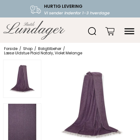
HURTIG LEVERING
FRI FRAGT OVER 599.-
Vi sender indenfor 1-3 hverdage
Starter fra 39,-
Forside
/
Shop
/
Boligtilbehør
/
Læsø Uldstue Plaid Nataly, Violet Melange