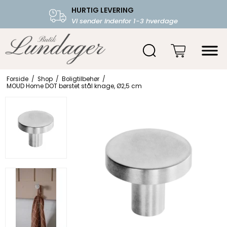
HURTIG LEVERING
FRI FRAGT OVER 599.-
Vi sender indenfor 1-3 hverdage
Starter fra 39,-
Forside
/
Shop
/
Boligtilbehør
/
MOUD Home DOT børstet stål knage, Ø2,5 cm