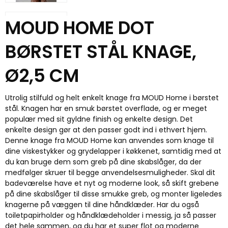
MOUD HOME DOT
BØRSTET STÅL KNAGE,
Ø2,5 CM
Utrolig stilfuld og helt enkelt knage fra MOUD Home i børstet
stål. Knagen har en smuk børstet overflade, og er meget
populær med sit gyldne finish og enkelte design. Det
enkelte design gør at den passer godt ind i ethvert hjem.
Denne knage fra MOUD Home kan anvendes som knage til
dine viskestykker og grydelapper i køkkenet, samtidig med at
du kan bruge dem som greb på dine skabslåger, da der
medfølger skruer til begge anvendelsesmuligheder. Skal dit
badeværelse have et nyt og moderne look, så skift grebene
på dine skabslåger til disse smukke greb, og monter ligeledes
knagerne på væggen til dine håndklæder. Har du også
toiletpapirholder og håndklædeholder i messig, ja så passer
det hele sammen, og du har et super flot og moderne