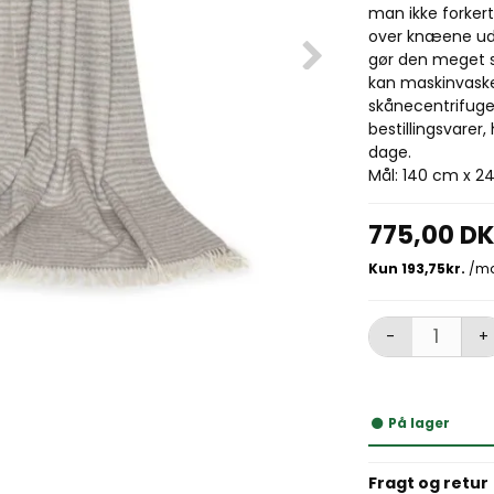
man ikke forkert
over knæene ude
gør den meget 
kan maskinvaske
skånecentrifuge
bestillingsvarer
dage.
Mål: 140 cm x 24
775,00 D
-
+
På lager
Fragt og retur