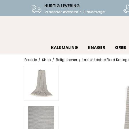
HURTIG LEVERING
Vi sender indenfor 1-3 hverdage
KALKMALING
KNAGER
GREB
Forside
/
Shop
/
Boligtilbehør
/
Læsø Uldstue Plaid Kattega