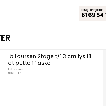
Brug for hjælp?
61 69 54
TER
Ib Laursen Stage t/1,3 cm lys til
at putte i flaske
Ib Laursen
90201-17