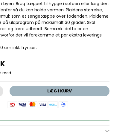
 i byen. Brug tæppet til hygge i sofaen eller læg den
nfor så du kan holde varmen. Plaidens størrelse,
smuk som et sengetæppe over fodenden. Plaiderne
 på uldprogram på maksimalt 30 grader. Skal
res og tørre udbredt. Bemærk: dette er en
, hvorfor der vil forekomme et par ekstra leverings
0 cm inkl. frynser.
KK
LÆG I KURV