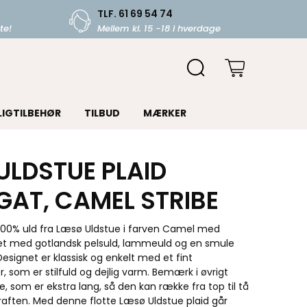
TLF. 61 69 54 74
te!
Mellem kl. 15 -18 i hverdage
LIGTILBEHØR
TILBUD
MÆRKER
ULDSTUE PLAID
GAT, CAMEL STRIBE
i 100% uld fra Læsø Uldstue i farven Camel med
llet med gotlandsk pelsuld, lammeuld og en smule
Designet er klassisk og enkelt med et fint
 som er stilfuld og dejlig varm. Bemærk i øvrigt
se, som er ekstra lang, så den kan række fra top til tå
raften. Med denne flotte Læsø Uldstue plaid går