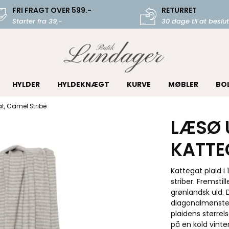
FRI FRAGT OVER 599.-
RETURRET
Starter fra 39,-
30 dage til at beslut
HYLDER
HYLDEKNÆGT
KURVE
MØBLER
BO
t, Camel Stribe
LÆSØ 
KATTE
Kattegat plaid 
striber. Fremsti
grønlandsk uld. 
diagonalmønster,
plaidens størrel
på en kold vinte