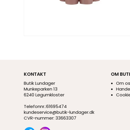
KONTAKT
OM BUT
Butik Lundager
Om o
Munkeparken 13
Handel
6240 Løgumkloster
Cookie
Telefonnr.
:
61695474
kundeservice@butik-lundager.dk
CVR-nummer
:
33663307