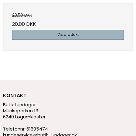
23,50 DKK
20,00 DKK
Vis produkt
KONTAKT
Butik Lundager
Munkeparken 13
6240 Løgumkloster
Telefonnr.
:
61695474
kundeservice@butik-lundager.dk