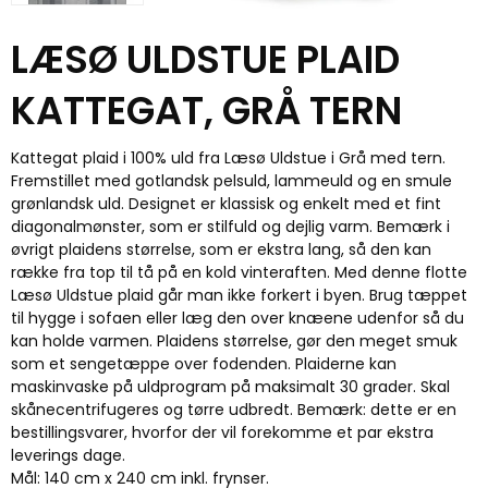
LÆSØ ULDSTUE PLAID
KATTEGAT, GRÅ TERN
Kattegat plaid i 100% uld fra Læsø Uldstue i Grå med tern.
Fremstillet med gotlandsk pelsuld, lammeuld og en smule
grønlandsk uld. Designet er klassisk og enkelt med et fint
diagonalmønster, som er stilfuld og dejlig varm. Bemærk i
øvrigt plaidens størrelse, som er ekstra lang, så den kan
række fra top til tå på en kold vinteraften. Med denne flotte
Læsø Uldstue plaid går man ikke forkert i byen. Brug tæppet
til hygge i sofaen eller læg den over knæene udenfor så du
kan holde varmen. Plaidens størrelse, gør den meget smuk
som et sengetæppe over fodenden. Plaiderne kan
maskinvaske på uldprogram på maksimalt 30 grader. Skal
skånecentrifugeres og tørre udbredt. Bemærk: dette er en
bestillingsvarer, hvorfor der vil forekomme et par ekstra
leverings dage.
Mål: 140 cm x 240 cm inkl. frynser.