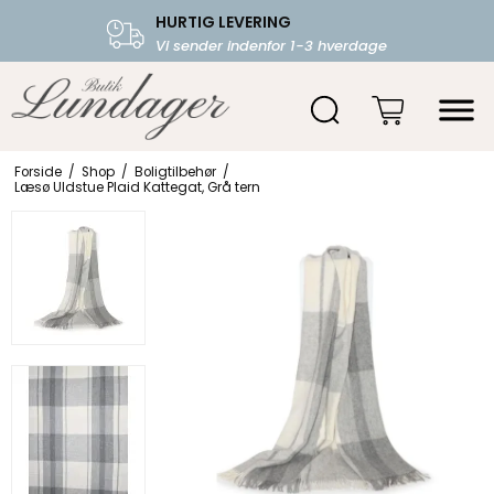
HURTIG LEVERING
FRI FRAGT OVER 599.-
Vi sender indenfor 1-3 hverdage
Starter fra 39,-
Forside
/
Shop
/
Boligtilbehør
/
Læsø Uldstue Plaid Kattegat, Grå tern