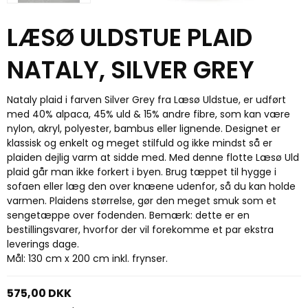
LÆSØ ULDSTUE PLAID
NATALY, SILVER GREY
Nataly plaid i farven Silver Grey fra Læsø Uldstue, er udført
med 40% alpaca, 45% uld & 15% andre fibre, som kan være
nylon, akryl, polyester, bambus eller lignende. Designet er
klassisk og enkelt og meget stilfuld og ikke mindst så er
plaiden dejlig varm at sidde med. Med denne flotte Læsø Uld
plaid går man ikke forkert i byen. Brug tæppet til hygge i
sofaen eller læg den over knæene udenfor, så du kan holde
varmen. Plaidens størrelse, gør den meget smuk som et
sengetæppe over fodenden. Bemærk: dette er en
bestillingsvarer, hvorfor der vil forekomme et par ekstra
leverings dage.
Mål: 130 cm x 200 cm inkl. frynser.
575,00 DKK