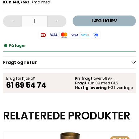
LÆG I KURV
-
+
På lager
Fragt og retur
Brug for hjælp?
Fri fragt
over 599,-
61 69 54 74
Fragt
Kun 39 med GLS
Hurtig levering
1-3 hverdage
RELATEREDE PRODUKTER