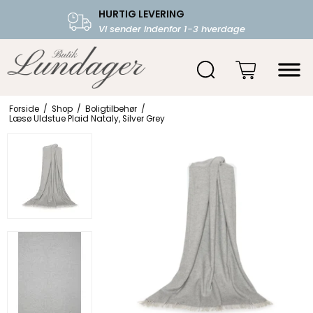
HURTIG LEVERING
FRI FRAGT OVER 599.-
Vi sender indenfor 1-3 hverdage
Starter fra 39,-
Forside
/
Shop
/
Boligtilbehør
/
Læsø Uldstue Plaid Nataly, Silver Grey