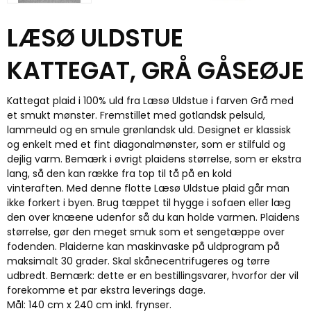
LÆSØ ULDSTUE
KATTEGAT, GRÅ GÅSEØJE
Kattegat plaid i 100% uld fra Læsø Uldstue i farven Grå med
et smukt mønster. Fremstillet med gotlandsk pelsuld,
lammeuld og en smule grønlandsk uld. Designet er klassisk
og enkelt med et fint diagonalmønster, som er stilfuld og
dejlig varm. Bemærk i øvrigt plaidens størrelse, som er ekstra
lang, så den kan række fra top til tå på en kold
vinteraften. Med denne flotte Læsø Uldstue plaid går man
ikke forkert i byen. Brug tæppet til hygge i sofaen eller læg
den over knæene udenfor så du kan holde varmen. Plaidens
størrelse, gør den meget smuk som et sengetæppe over
fodenden. Plaiderne kan maskinvaske på uldprogram på
maksimalt 30 grader. Skal skånecentrifugeres og tørre
udbredt. Bemærk: dette er en bestillingsvarer, hvorfor der vil
forekomme et par ekstra leverings dage.
Mål: 140 cm x 240 cm inkl. frynser.