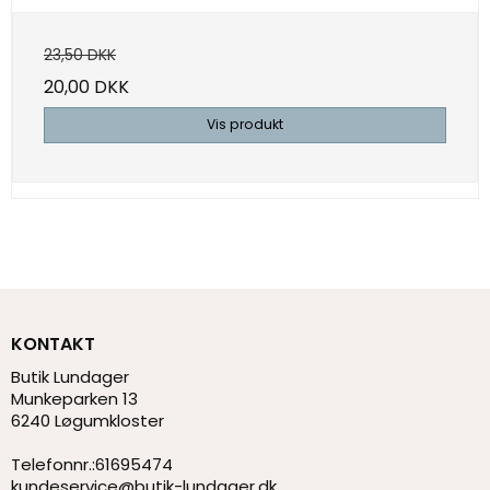
23,50 DKK
20,00 DKK
Vis produkt
KONTAKT
Butik Lundager
Munkeparken 13
6240 Løgumkloster
Telefonnr.
:
61695474
kundeservice@butik-lundager.dk