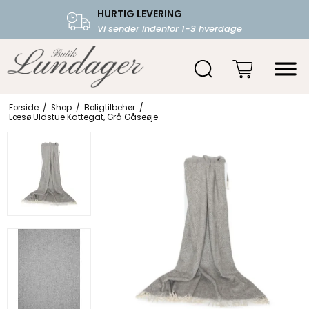
HURTIG LEVERING
FRI FRAGT OVER 599.-
Vi sender indenfor 1-3 hverdage
Starter fra 39,-
Forside
/
Shop
/
Boligtilbehør
/
Læsø Uldstue Kattegat, Grå Gåseøje