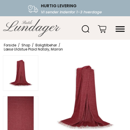
HURTIG LEVERING
FRI FRAGT OVER 599.-
Vi sender indenfor 1-3 hverdage
Starter fra 39,-
Forside
/
Shop
/
Boligtilbehør
/
Læsø Uldstue Plaid Nataly, Marron