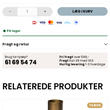
LÆG I KURV
-
+
På lager
Fragt og retur
Brug for hjælp?
Fri fragt
over 599,-
61 69 54 74
Fragt
Kun 39 med GLS
Hurtig levering
1-3 hverdage
RELATEREDE PRODUKTER
TILBUD