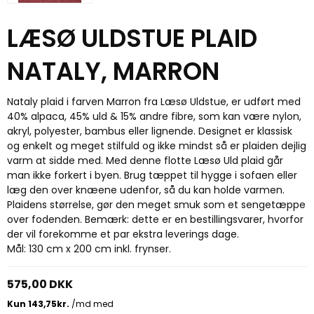
LÆSØ ULDSTUE PLAID
NATALY, MARRON
Nataly plaid i farven Marron fra Læsø Uldstue, er udført med
40% alpaca, 45% uld & 15% andre fibre, som kan være nylon,
akryl, polyester, bambus eller lignende. Designet er klassisk
og enkelt og meget stilfuld og ikke mindst så er plaiden dejlig
varm at sidde med. Med denne flotte Læsø Uld plaid går
man ikke forkert i byen. Brug tæppet til hygge i sofaen eller
læg den over knæene udenfor, så du kan holde varmen.
Plaidens størrelse, gør den meget smuk som et sengetæppe
over fodenden. Bemærk: dette er en bestillingsvarer, hvorfor
der vil forekomme et par ekstra leverings dage.
Mål: 130 cm x 200 cm inkl. frynser.
575,00 DKK