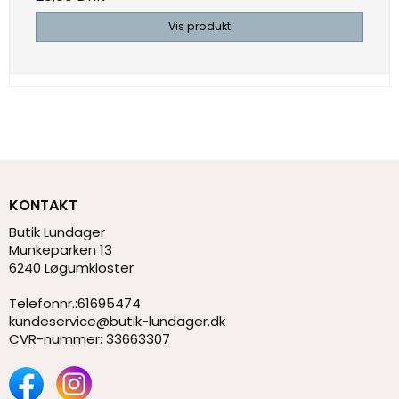
Vis produkt
KONTAKT
Butik Lundager
Munkeparken 13
6240 Løgumkloster
Telefonnr.
:
61695474
kundeservice@butik-lundager.dk
CVR-nummer
:
33663307