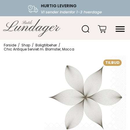
HURTIG LEVERING
FRI FRAGT OVER 599.-
Vi sender indenfor 1-3 hverdage
Starter fra 39,-
Forside
/
Shop
/
Boligtilbehør
/
Chic Antique Serviet m. Blomster, Mocca
TILBUD