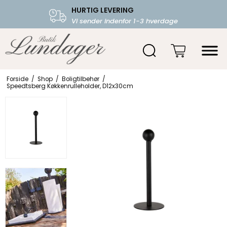
HURTIG LEVERING
FRI FRAGT OVER 599.-
Vi sender indenfor 1-3 hverdage
Starter fra 39,-
Forside
/
Shop
/
Boligtilbehør
/
Speedtsberg Køkkenrulleholder, D12x30cm