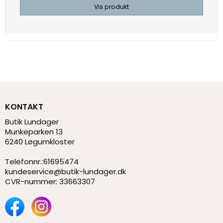
Vis produkt
KONTAKT
Butik Lundager
Munkeparken 13
6240 Løgumkloster
Telefonnr.
:
61695474
kundeservice@butik-lundager.dk
CVR-nummer
:
33663307