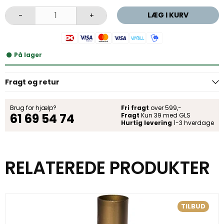
LÆG I KURV
-
+
På lager
Fragt og retur
Brug for hjælp?
Fri fragt
over 599,-
61 69 54 74
Fragt
Kun 39 med GLS
Hurtig levering
1-3 hverdage
RELATEREDE PRODUKTER
TILBUD