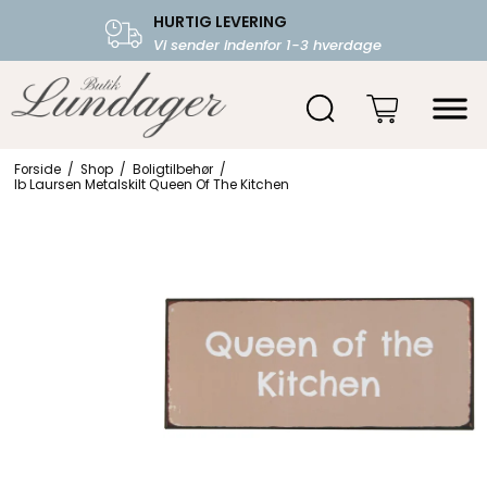
HURTIG LEVERING
FRI FRAGT OVER 599.-
Vi sender indenfor 1-3 hverdage
Starter fra 39,-
Forside
/
Shop
/
Boligtilbehør
/
Ib Laursen Metalskilt Queen Of The Kitchen